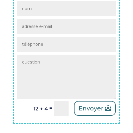
Envoyer
=
12 + 4